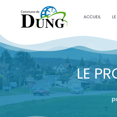
ACCUEIL
LE
LE P
p