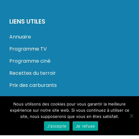
LIENS UTILES
Annuaire
Programme TV
Programme ciné
Recettes du terroir
Prix des carburants
Nous utilisons des cookies pour vous garantir la meilleure
© 2020 – 2024 Dung. Tous droits réservés.
expérience sur notre site web. Si vous continuez à utiliser ce
site, nous supposerons que vous en êtes satisfait.
Mentions légales
CGU
J'accepte
Je refuse
Conception Kameo