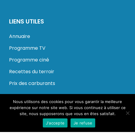
LIENS UTILES
Annuaire
Programme TV
Programme ciné
Recettes du terroir
Prix des carburants
Nous utilisons des cookies pour vous garantir la meilleure
© 2020 – 2024 Dung. Tous droits réservés.
expérience sur notre site web. Si vous continuez à utiliser ce
site, nous supposerons que vous en êtes satisfait.
Mentions légales
CGU
J'accepte
Je refuse
Conception Kameo