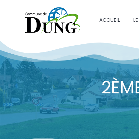
ACCUEIL
LE
2ÈM