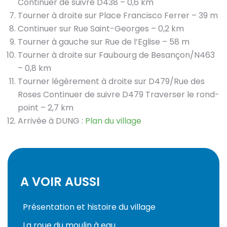
Continuer de suivre D438 – 0,6 km
Tourner à droite sur Place Francisco Ferrer – 39 m
Continuer sur Rue Saint-Georges – 0,2 km
Tourner à gauche sur Rue de l’Eglise – 58 m
Tourner à droite sur Faubourg de Besançon/N463
– 0,8 km
Tourner légèrement à droite sur D479/Rue des
Roses Continuer de suivre D479 Traverser le rond-
point – 2,7 km
Arrivée à DUNG :
Plan du village
A VOIR AUSSI
Présentation et histoire du village
La roue du moulin à eau