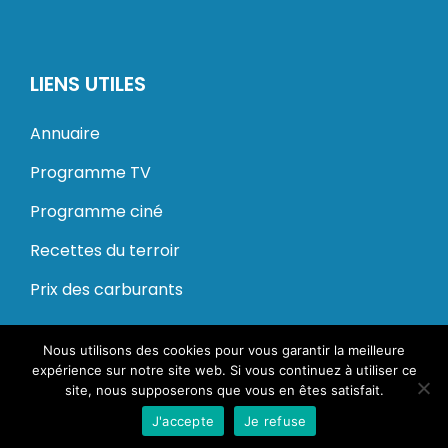
LIENS UTILES
Annuaire
Programme TV
Programme ciné
Recettes du terroir
Prix des carburants
Nous utilisons des cookies pour vous garantir la meilleure
© 2020 – 2024 Dung. Tous droits réservés.
expérience sur notre site web. Si vous continuez à utiliser ce
site, nous supposerons que vous en êtes satisfait.
Mentions légales
CGU
J'accepte
Je refuse
Conception Kameo