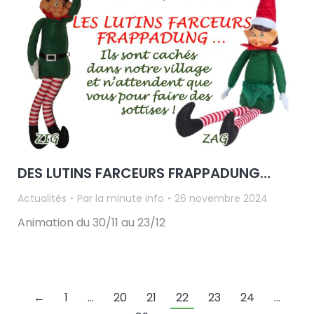
DES LUTINS FARCEURS FRAPPADUNG…
Actualités
Par
la minute info
26 novembre 2024
Animation du 30/11 au 23/12
←
1
…
20
21
22
23
24
…