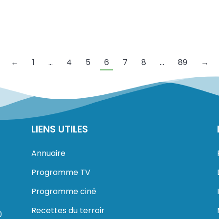
←
1
…
4
5
6
7
8
…
89
→
LIENS UTILES
Annuaire
Programme TV
Programme ciné
Recettes du terroir
0