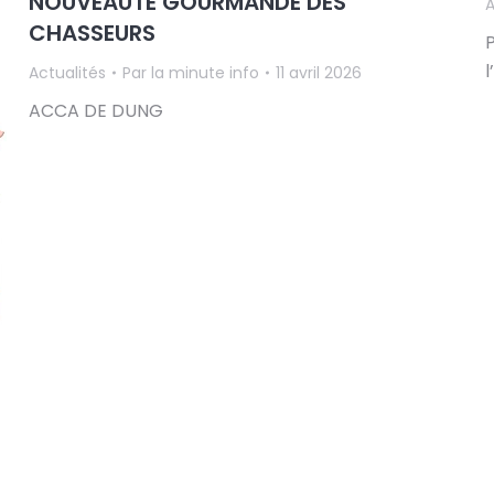
NOUVEAUTÉ GOURMANDE DES
A
CHASSEURS
P
Actualités
Par
la minute info
11 avril 2026
ACCA DE DUNG