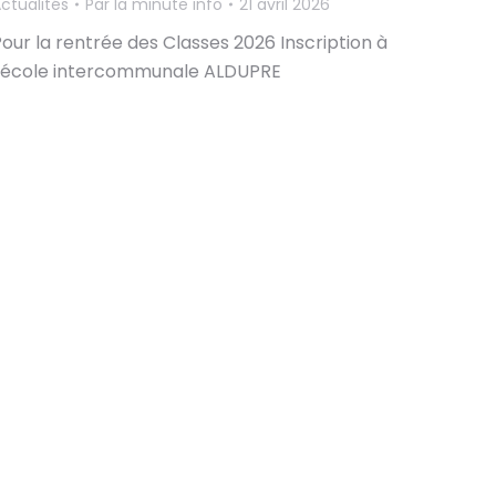
ctualités
Par
la minute info
21 avril 2026
our la rentrée des Classes 2026 Inscription à
l’école intercommunale ALDUPRE