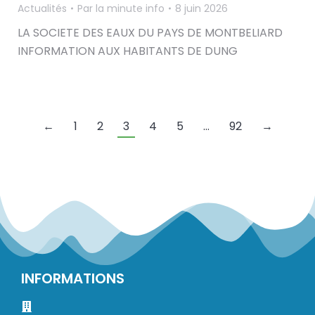
Actualités
Par
la minute info
8 juin 2026
LA SOCIETE DES EAUX DU PAYS DE MONTBELIARD
INFORMATION AUX HABITANTS DE DUNG
←
1
2
3
4
5
…
92
→
INFORMATIONS