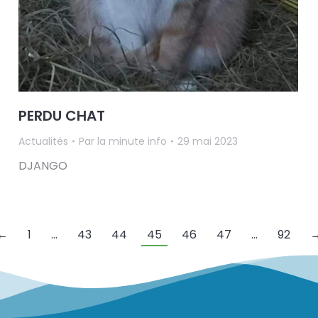
PERDU CHAT
Actualités
Par
la minute info
29 mai 2023
DJANGO
←
1
…
43
44
45
46
47
…
92