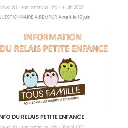
ctualités
Par
la minute info
4 juin 2023
QUESTIONNAIRE À REMPLIR Avant le 10 juin
INFO DU RELAIS PETITE ENFANCE
ctualités
Par
la minute info
31 mai 2023