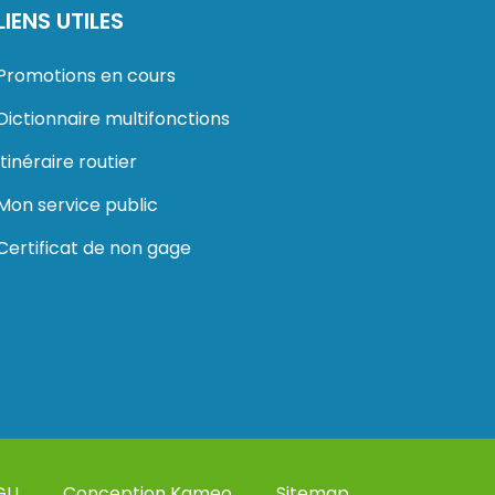
LIENS UTILES
Promotions en cours
Dictionnaire multifonctions
Itinéraire routier
Mon service public
Certificat de non gage
GU
Conception Kameo
Sitemap