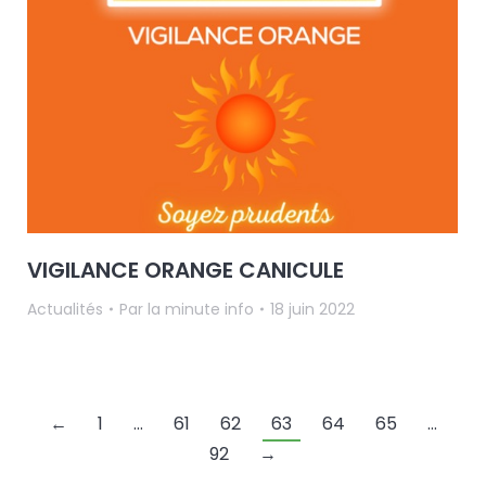
VIGILANCE ORANGE CANICULE
Actualités
Par
la minute info
18 juin 2022
←
1
…
61
62
63
64
65
…
92
→