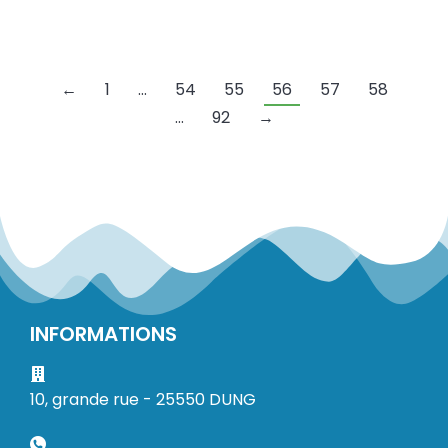
←
1
…
54
55
56
57
58
…
92
→
INFORMATIONS
10, grande rue - 25550 DUNG